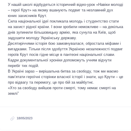
У нашій школі відбудеться історичний відео-урок «Навіки молоді
– герої Крут» на якому вшанують подвиг та незламний дух
юних захисників Крут.
Сила національної ідеї покликала молодь і студентство стати
на захист рідної країни. І вони зробили неможливе – на декілька
днів зупинили більшовицьку армію, яка сунула на Київ, щоб
задушити молоду Українську державу.
Десятиріччями історія бою замовчувалася, обростала міфами і
вигадками. Тільки після здобуття Україною незалежності подвиг
героїв Крут посів гідне місце в пантеоні національної слави.
Кадри документальної хроніки допоможуть учням відчути
перебіг тих подій.
В Україні зараз – вирішальна битва за свободу, тож ми маємо
пам’ятати героїчні сторінки власної історії і знати, що Крути – це
про відвагу та перемогу, це про бій за майбутнє.
«Хто за свободу вийшов проти смерті, тому немає смерті на
землі”
18/05/2023